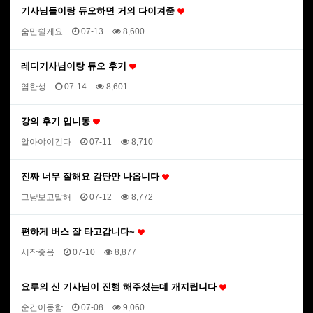
기사님들이랑 듀오하면 거의 다이겨줌
숨만쉴게요
07-13
8,600
레디기사님이랑 듀오 후기
염한성
07-14
8,601
강의 후기 입니동
알아야이긴다
07-11
8,710
진짜 너무 잘해요 감탄만 나옵니다
그냥보고말해
07-12
8,772
편하게 버스 잘 타고갑니다~
시작좋음
07-10
8,877
요루의 신 기사님이 진행 해주셨는데 개지립니다
순간이동함
07-08
9,060