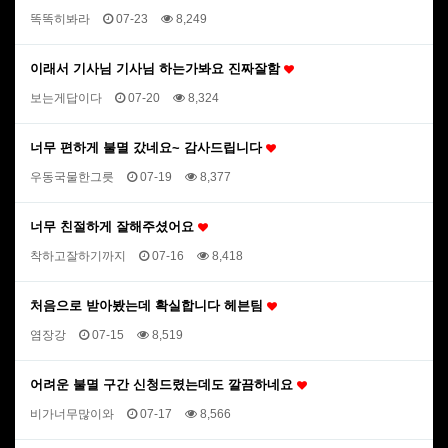
똑똑히봐라
07-23
8,249
이래서 기사님 기사님 하는가봐요 진짜잘함
보는게답이다
07-20
8,324
너무 편하게 불멸 갔네요~ 감사드립니다
우동국물한그릇
07-19
8,377
너무 친절하게 잘해주셨어요
착하고잘하기까지
07-16
8,418
처음으로 받아봤는데 확실합니다 헤븐팀
염장강
07-15
8,519
어려운 불멸 구간 신청드렸는데도 깔끔하네요
비가너무많이와
07-17
8,566