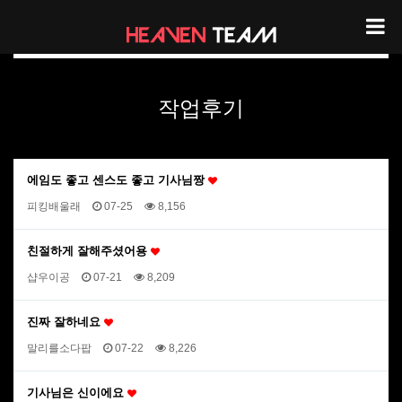
헤븐팀 리뷰
작업후기
에임도 좋고 센스도 좋고 기사님짱
피킹배울래
07-25
8,156
친절하게 잘해주셨어용
샵우이공
07-21
8,209
진짜 잘하네요
말리를소다팝
07-22
8,226
기사님은 신이에요