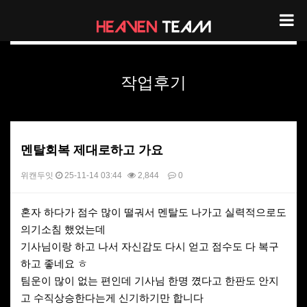
헤븐팀 리뷰
작업후기
멘탈회복 제대로하고 가요
위캔두잇
25-11-14 03:44
2,844
0
본문
혼자 하다가 점수 많이 떨궈서 멘탈도 나가고 실력적으로도
의기소침 했었는데
기사님이랑 하고 나서 자신감도 다시 얻고 점수도 다 복구
하고 좋네요 ㅎ
팀운이 많이 없는 편인데 기사님 한명 꼈다고 한판도 안지
고 수직상승한다는게 신기하기만 합니다