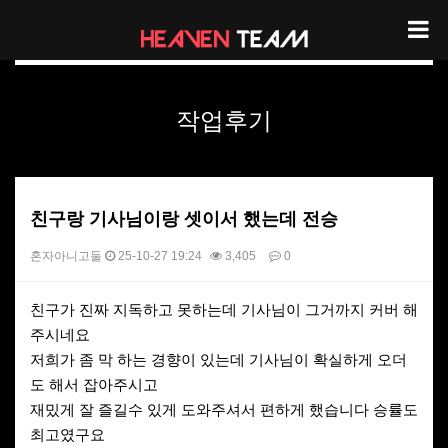
헤븐팀 리뷰
작업후기
친구랑 기사님이랑 셋이서 했는데 전승
혼자아니고둘
25-10-27 19:24
3,405
0
본문
친구가 진짜 지독하고 못하는데 기사님이 그거까지 커버 해
주시네요
저희가 좀 막 하는 경향이 있는데 기사님이 확실하게 오더
도 해서 잡아주시고
재밌게 잘 즐길수 있게 도와주셔서 편하게 했습니다 승률도
최고였구요