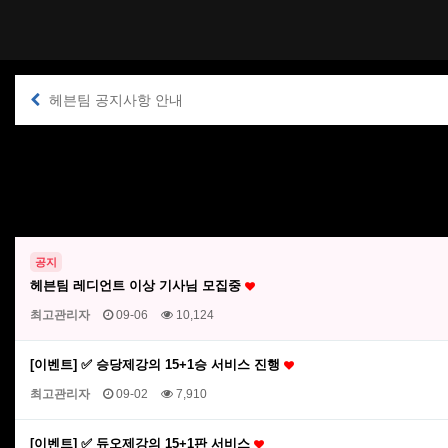
헤븐팀 공지사항 안내
공지
헤븐팀 레디언트 이상 기사님 모집중
최고관리자
09-06
10,124
[이벤트] ✅ 승당제강의 15+1승 서비스 진행
최고관리자
09-02
7,910
[이벤트] ✅ 듀오제강의 15+1판 서비스