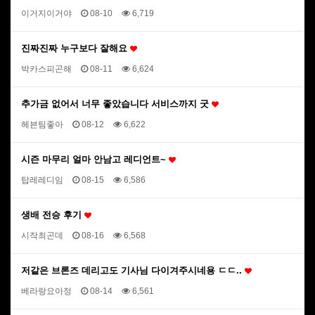
이거지이거야
08-10
6,719
진짜진짜 누구보다 잘해요
박카스피곤해
08-11
6,624
추가금 없어서 너무 좋았습니다 서비스까지 굿
헤븐팀좋아
08-12
6,622
시즌 마무리 얼마 안남고 레디언트~
탑레레디임
08-15
6,586
생배 전승 후기
시작최곤데
08-16
6,568
저같은 브론즈 데리고도 기사님 다이겨주시네용 ㄷㄷ..
베라랑요아정
08-14
6,561