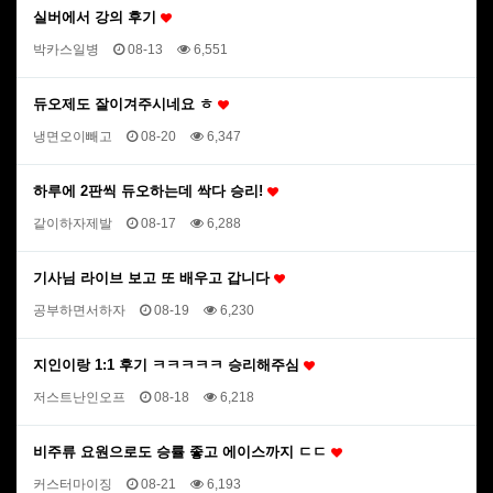
실버에서 강의 후기
박카스일병
08-13
6,551
듀오제도 잘이겨주시네요 ㅎ
냉면오이빼고
08-20
6,347
하루에 2판씩 듀오하는데 싹다 승리!
같이하자제발
08-17
6,288
기사님 라이브 보고 또 배우고 갑니다
공부하면서하자
08-19
6,230
지인이랑 1:1 후기 ㅋㅋㅋㅋㅋ 승리해주심
저스트난인오프
08-18
6,218
비주류 요원으로도 승률 좋고 에이스까지 ㄷㄷ
커스터마이징
08-21
6,193