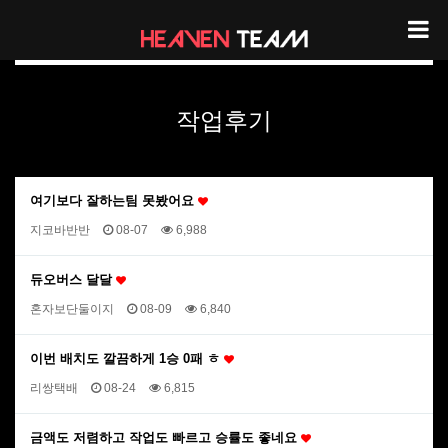
헤븐팀 리뷰
작업후기
여기보다 잘하는팀 못봤어요
지코바반반
08-07
6,988
듀오버스 달달
혼자보단둘이지
08-09
6,840
이번 배치도 깔끔하게 1승 0패 ㅎ
리쌍택배
08-24
6,815
금액도 저렴하고 작업도 빠르고 승률도 좋네요