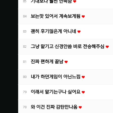
기대보다 훨씬 만족함
85
보는맛 있어서 계속보게됨
84
괜히 후기많은게 아니네
83
그냥 맡기고 신경안씀 바로 전승해주심
82
진짜 편하게 끝남
81
내가 하던게임이 아닌느낌
80
이래서 맡기는구나 싶어요
79
와 이건 진짜 감탄만나옴
78