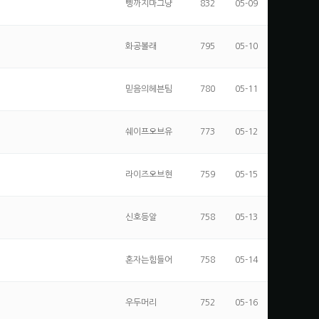
삥까지마그냥
832
05-09
화공볼래
795
05-10
믿음의헤븐팀
780
05-11
쉐이프오브유
773
05-12
라이즈오브현
759
05-15
신호등알
758
05-13
혼자는힘들어
758
05-14
우두머리
752
05-16