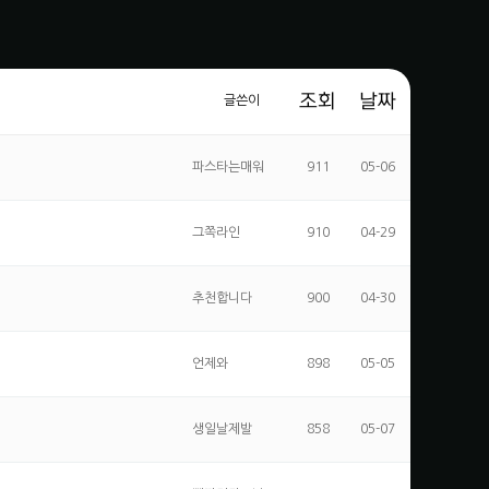
조회
날짜
글쓴이
파스타는매워
911
05-06
그쪽라인
910
04-29
추천합니다
900
04-30
언제와
898
05-05
생일날제발
858
05-07