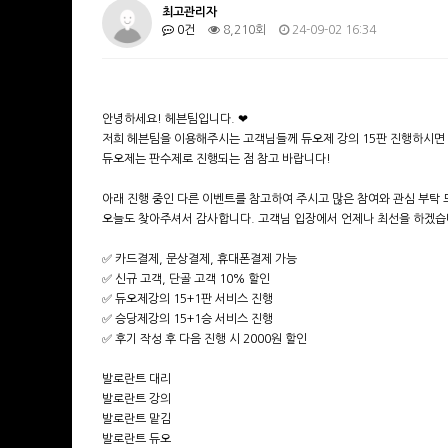
최고관리자
0건
8,210회
24-09-02 16:34
안녕하세요! 헤븐팀입니다. ❤
저희 헤븐팀을 이용해주시는 고객님들께 듀오제 강의 15판 진행하시면 
듀오제는 판수제로 진행되는 점 참고 바랍니다!
아래 진행 중인 다른 이벤트를 참고하여 주시고 많은 참여와 관심 부탁 
오늘도 찾아주셔서 감사합니다. 고객님 입장에서 언제나 최선을 하겠습
✅ 카드결제, 문상결제, 휴대폰결제 가능
✅ 신규 고객, 단골 고객 10% 할인
✅ 듀오제강의 15+1판 서비스 진행
✅ 승당제강의 15+1승 서비스 진행
✅ 후기 작성 후 다음 진행 시 2000원 할인
발로란트 대리
발로란트 강의
발로란트 맡김
발로란트 듀오