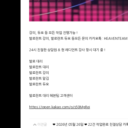
강의, 듀오 등 모든 작업 진행가능 !
발로란트 강의, 발로란트 듀오 등모든 문의 카카오톡 : HEAVENTEAM
24시 친절한 상담원 & 현 레디언트 강사 항시 대기 중 !
발로 대리
발로란트 대리
발로란트 강의
발로란트 맡김
발로란트 듀오
발로란트 대리 헤븐팀 고객센터
https://open.kakao.com/o/s50MgRei
이전글
❤ 2026년 05월 26일 ❤ 22건 작업완료 친절상담 